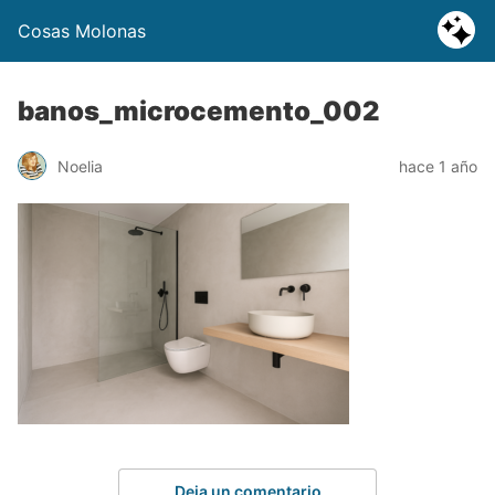
Cosas Molonas
banos_microcemento_002
Noelia
hace 1 año
Deja un comentario