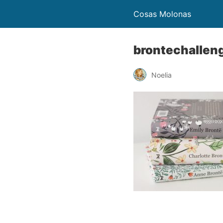
Cosas Molonas
brontechallen
Noelia