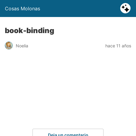
Cosas Molonas
book-binding
Noelia
hace 11 años
Deja un comentario