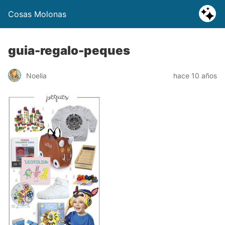
Cosas Molonas
guia-regalo-peques
Noelia
hace 10 años