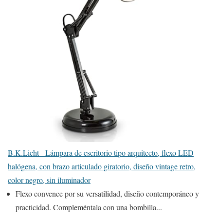
B.K.Licht - Lámpara de escritorio tipo arquitecto, flexo LED
halógena, con brazo articulado giratorio, diseño vintage retro,
color negro, sin iluminador
Flexo convence por su versatilidad, diseño contemporáneo y
practicidad. Compleméntala con una bombilla...