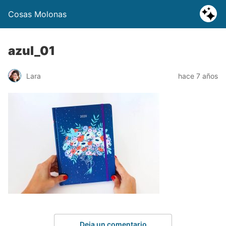
Cosas Molonas
azul_01
Lara
hace 7 años
Deja un comentario