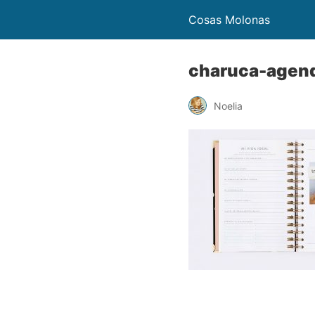
Cosas Molonas
charuca-agen
Noelia