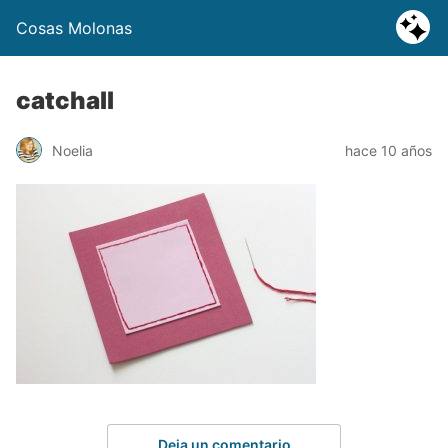
Cosas Molonas
catchall
Noelia
hace 10 años
Deja un comentario