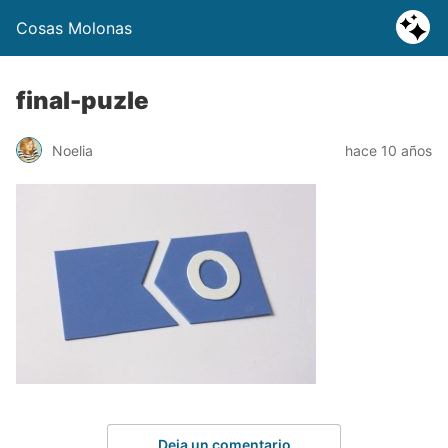
Cosas Molonas
final-puzle
Noelia
hace 10 años
Deja un comentario