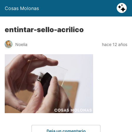
Cosas Molonas
entintar-sello-acrilico
Noelia
hace 12 años
Deja un comentario