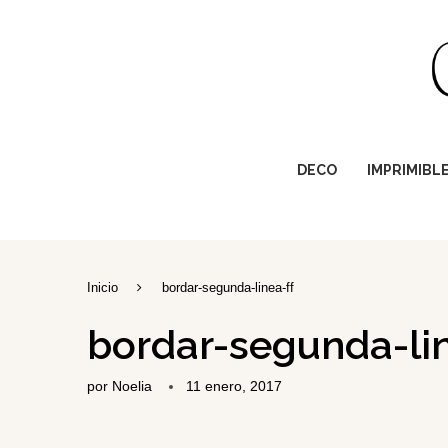
DECO
IMPRIMIBL
Inicio
bordar-segunda-linea-ff
bordar-segunda-lin
por
Noelia
11 enero, 2017