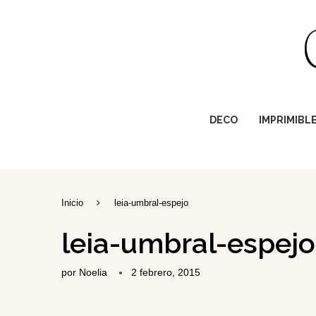
DECO
IMPRIMIBL
Inicio
leia-umbral-espejo
leia-umbral-espejo
por
Noelia
2 febrero, 2015