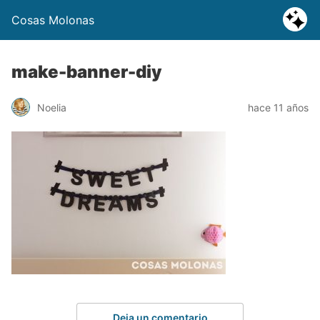
Cosas Molonas
make-banner-diy
Noelia
hace 11 años
Deja un comentario