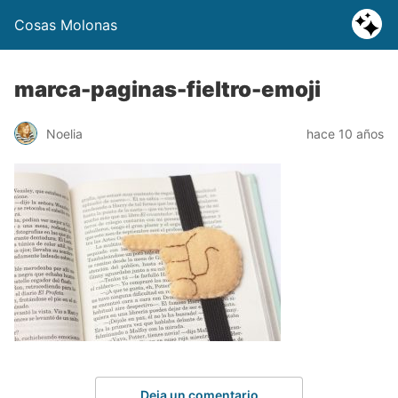
Cosas Molonas
marca-paginas-fieltro-emoji
Noelia
hace 10 años
Deja un comentario