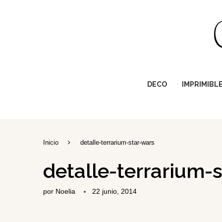
DECO
IMPRIMIBL
Inicio
detalle-terrarium-star-wars
detalle-terrarium-
por
Noelia
22 junio, 2014