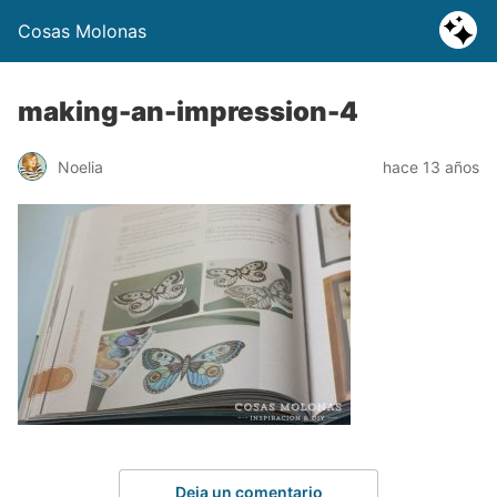
Cosas Molonas
making-an-impression-4
Noelia
hace 13 años
Deja un comentario