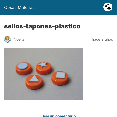
Cosas Molonas
sellos-tapones-plastico
Noelia
hace 9 años
Deja un comentario