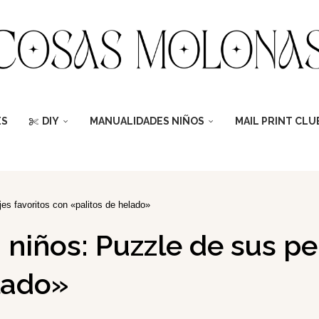
ES
DIY
MANUALIDADES NIÑOS
MAIL PRINT CLU
es favoritos con «palitos de helado»
niños: Puzzle de sus pe
lado»