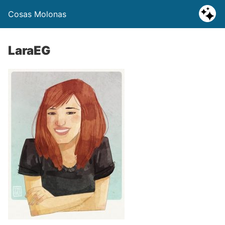
Cosas Molonas
LaraEG