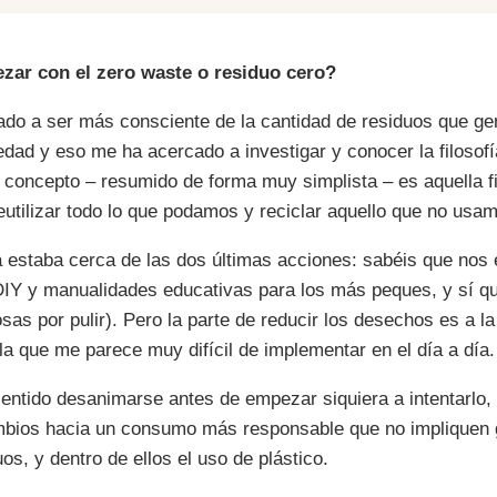
ar con el zero waste o residuo cero?
do a ser más consciente de la cantidad de residuos que 
edad y eso me ha acercado a investigar y conocer la filosof
l concepto – resumido de forma muy simplista – es aquella f
eutilizar todo lo que podamos y reciclar aquello que no usa
 estaba cerca de las dos últimas acciones: sabéis que nos e
DIY y manualidades educativas para los más peques, y sí q
as por pulir). Pero la parte de reducir los desechos es a l
la que me parece muy difícil de implementar en el día a día.
entido desanimarse antes de empezar siquiera a intentarlo, 
bios hacia un consumo más responsable que no impliquen 
os, y dentro de ellos el uso de plástico.