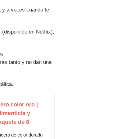
a y a veces cuando te
disponible en Netflix),
os
as tanto y no dan una
álica.
ero color oro |
limenticia y
Paquete de 8
acero de color dorado