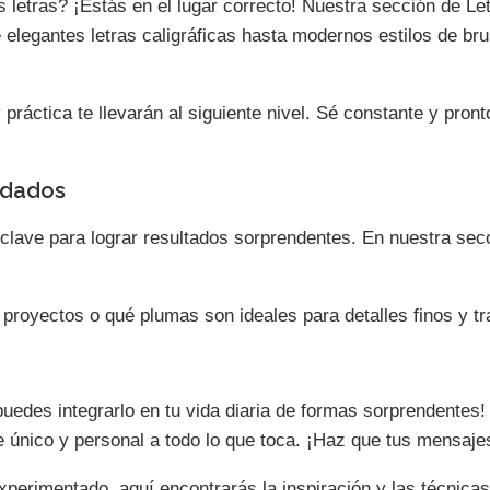
s letras? ¡Estás en el lugar correcto! Nuestra sección de Le
elegantes letras caligráficas hasta modernos estilos de brus
áctica te llevarán al siguiente nivel. Sé constante y pronto
ndados
n clave para lograr resultados sorprendentes. En nuestra s
 proyectos o qué plumas son ideales para detalles finos y t
, ¡puedes integrarlo en tu vida diaria de formas sorprendent
ue único y personal a todo lo que toca. ¡Haz que tus mensaje
xperimentado, aquí encontrarás la inspiración y las técnicas 