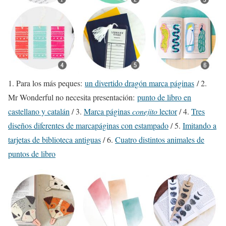
1. Para los más peques:
un divertido dragón marca páginas
/ 2.
Mr Wonderful no necesita presentación:
punto de libro en
castellano y catalán
/ 3.
Marca páginas
conejito
lector
/ 4.
Tres
diseños diferentes de marcapáginas con estampado
/ 5.
Imitando a
tarjetas de biblioteca antiguas
/ 6.
Cuatro distintos animales de
puntos de libro