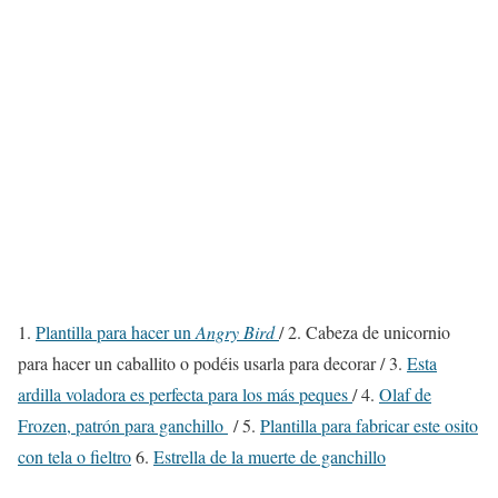
1.
Plantilla para hacer un
Angry Bird
/ 2. Cabeza de unicornio
para hacer un caballito o podéis usarla para decorar / 3.
Esta
ardilla voladora es perfecta para los más peques
/ 4.
Olaf de
Frozen, patrón para ganchillo
/ 5.
Plantilla para fabricar este osito
con tela o fieltro
6.
Estrella de la muerte de ganchillo