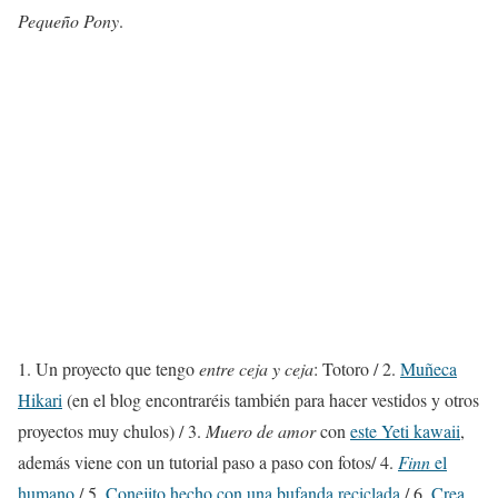
Pequeño Pony
.
1. Un proyecto que tengo
entre ceja y ceja
: Totoro / 2.
Muñeca
Hikari
(en el blog encontraréis también para hacer vestidos y otros
proyectos muy chulos) / 3.
Muero de amor
con
este Yeti kawaii
,
además viene con un tutorial paso a paso con fotos/ 4.
Finn
el
humano
/ 5.
Conejito hecho con una bufanda reciclada
/ 6.
Crea