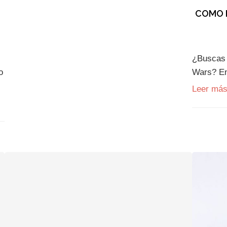
COMO 
¿Buscas u
o
Wars? En
Leer má