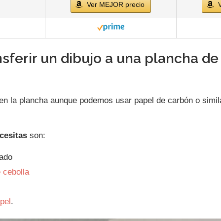
Ver MEJOR precio
sferir un dibujo a una plancha de
en la plancha aunque podemos usar papel de carbón o similar
cesitas
son:
bado
 cebolla
pel
.