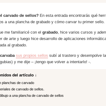
el carvado de sellos?
En esta entrada encontrarás qué herr
llos a una plancha de grabado y cómo
carvar
tu primer sello.
e me familiaricé con el
grabado
, hice varios cursos y adem
ler de arte y luego hice desarrollo de aplicaciones informátic
ada al grabado.
carvaba
sus propios sellos
subí al trastero y desempolve l
ubias) y me dije – ¡tengo que volver a intentarlo! -.
nidos del artículo ↓
on planchas de carvado
eriales de carvado de sellos.
dibujo a una plancha de carvado de sellos