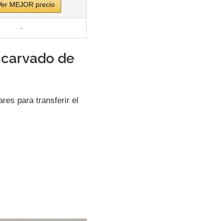
Ver MEJOR precio
-
 carvado de
es para transferir el