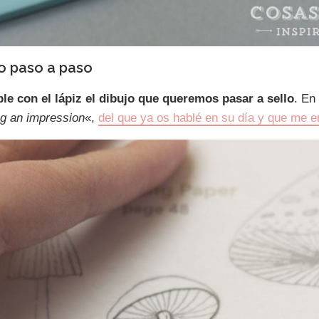
jo paso a paso
ble con el lápiz el dibujo que queremos pasar a sello
. En
g an impression
«,
del que ya os hablé en su día y que me 