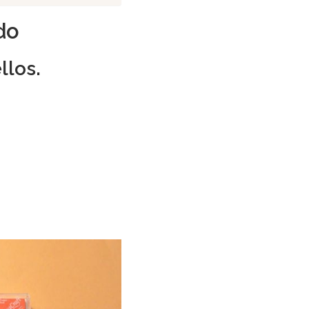
do
llos.