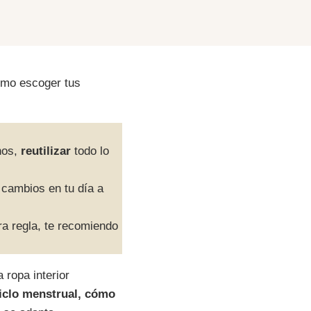
ómo escoger tus
hos,
reutilizar
todo lo
 cambios en tu día a
ra regla, te recomiendo
 ropa interior
ciclo menstrual, cómo