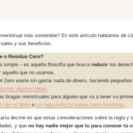
 menstrual más sostenible? En este artículo hablamos de c
uales y sus beneficios.
e
o Residuo Cero?
simple – es aquella filosofía que busca
reducir
los desec
r
aquello que no usamos.
el Zero waste sin gastar nada de dinero, haciendo pequeños
e damos algunas ideas
.
as bragas menstruales para alguien que va a tener su prime
l rojo es Bello
o
La regla mola (si sabes como funciona)
.
ría decirte es que estas consideraciones sobre la regla y la
dades, y que
no hay nadie mejor que tu para conocer tu 