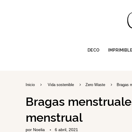
DECO
IMPRIMIBL
Inicio
Vida sostenible
Zero Waste
Bragas m
Bragas menstruales
menstrual
por
Noelia
6 abril, 2021