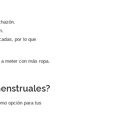
chazón.
n.
cadas, por lo que
n a meter con más ropa.
menstruales?
omo opción para tus