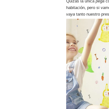
Quizás la única
pega
co
habitación, pero si va
vaya
tanto nuestro pre