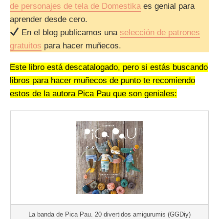
de personajes de tela de Domestika
es genial para
aprender desde cero.
En el blog publicamos una
selección de patrones
gratuitos
para hacer muñecos.
Este libro está descatalogado, pero si estás buscando
libros para hacer muñecos de punto te recomiendo
estos de la autora Pica Pau que son geniales:
La banda de Pica Pau. 20 divertidos amigurumis (GGDiy)